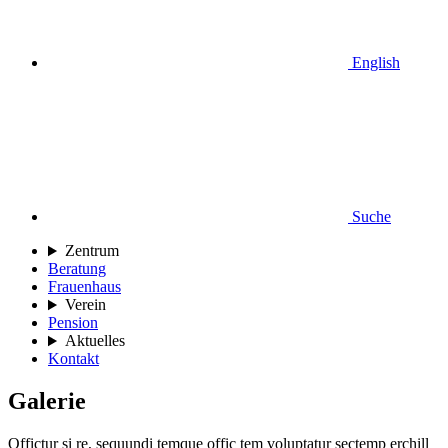
English
Suche
Zentrum
Beratung
Frauenhaus
Verein
Pension
Aktuelles
Kontakt
Galerie
Offictur si re, sequundi temque offic tem voluptatur sectemp erchill